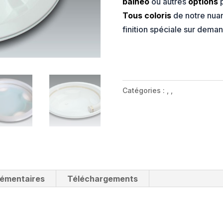
balnéo
ou autres
options
Tous coloris
de notre nua
finition spéciale sur dema
Catégories :
,
,
lémentaires
Téléchargements