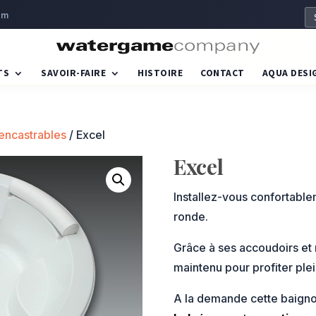
om
TS
SAVOIR-FAIRE
HISTOIRE
CONTACT
AQUA DESI
encastrables
/ Excel
Excel
Installez-vous confortabl
ronde.
Grâce à ses accoudoirs et
maintenu pour profiter ple
A la demande cette baigno