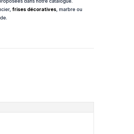
proposées dans notre catalogue.
ncier,
frises décoratives
, marbre ou
nde.