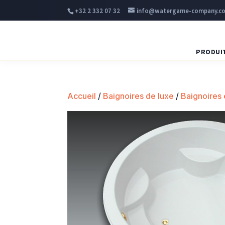
+32 2 332 07 32
info@watergame-company.c
PRODUI
Accueil
/
Baignoires de luxe
/
Baignoires 