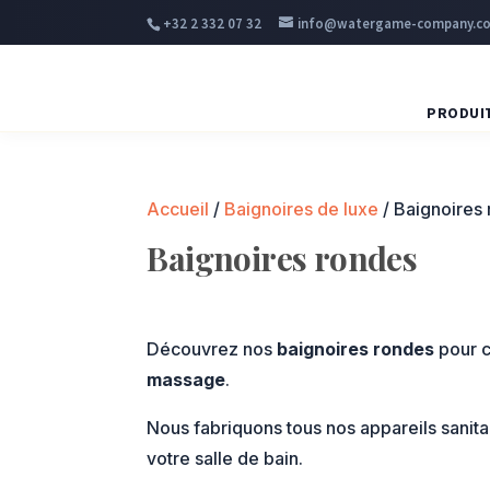
+32 2 332 07 32
info@watergame-company.c
PRODUI
Accueil
/
Baignoires de luxe
/ Baignoires
Baignoires rondes
.
Découvrez nos
baignoires rondes
pour c
massage
.
Nous fabriquons tous nos appareils sanit
votre salle de bain.