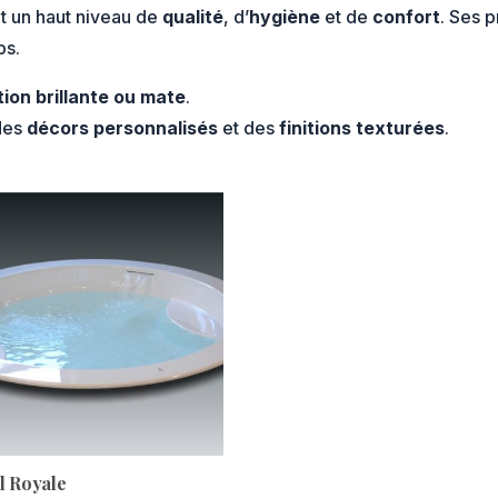
it un haut niveau de
qualité
, d’
hygiène
et de
confort
. Ses 
ps.
ition brillante ou mate
.
des
décors personnalisés
et des
finitions texturées
.
l Royale