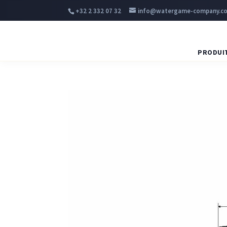
+32 2 332 07 32
info@watergame-company.c
PRODUI