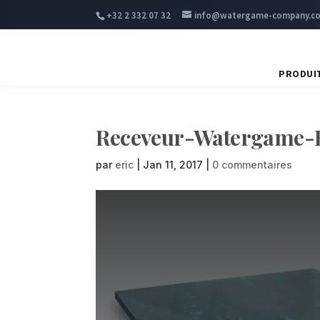
+32 2 332 07 32
info@watergame-company.c
PRODUI
Receveur-Watergame-E
par
eric
|
Jan 11, 2017
|
0 commentaires