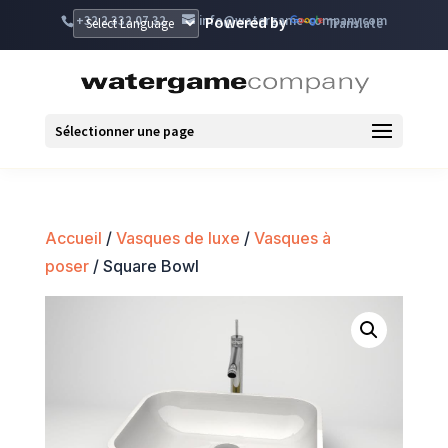
+32 2 332 07 32
info@watergame-company.com
Powered by
Translate
Sélectionner une page
Accueil
/
Vasques de luxe
/
Vasques à
poser
/ Square Bowl