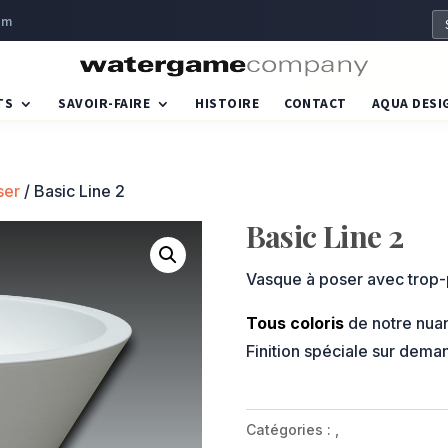
om
TS
SAVOIR-FAIRE
HISTOIRE
CONTACT
AQUA DESI
ser
/ Basic Line 2
Basic Line 2
Vasque à poser avec trop-p
Tous coloris
de notre nuan
Finition spéciale sur dema
Catégories :
,