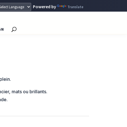
Powered by
Translate
GN
lein.
cier, mats ou brillants.
nde.