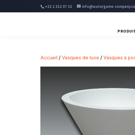
+32 2 332 07 32
info@watergame-company.c
PRODUI
Accueil
/
Vasques de luxe
/
Vasques à po