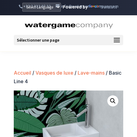
+32 2 332 07 32
info@watergame-company.com
Powered by
Translate
Sélectionner une page
Accueil
/
Vasques de luxe
/
Lave-mains
/ Basic
Line 4