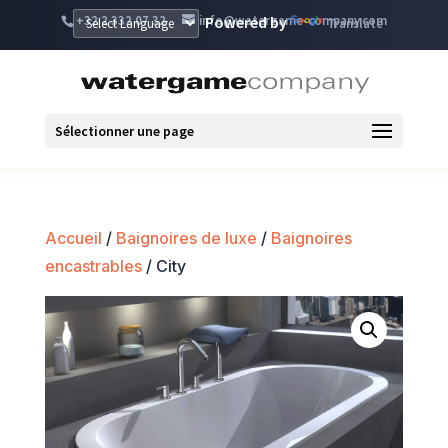
+32 2 332 07 32
info@watergame-company.com
Powered by
Translate
Sélectionner une page
Accueil
/
Baignoires de luxe
/
Baignoires
encastrables
/ City