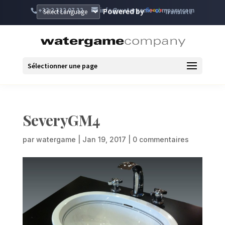
+32 2 332 07 32
info@watergame-company.com
Powered by
Translate
Sélectionner une page
SeveryGM4
par
watergame
|
Jan 19, 2017
|
0 commentaires