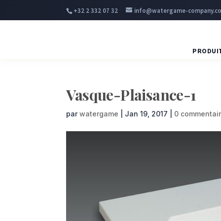
+32 2 332 07 32
info@watergame-company.c
PRODUI
Vasque-Plaisance-1
par
watergame
|
Jan 19, 2017
|
0 commentai