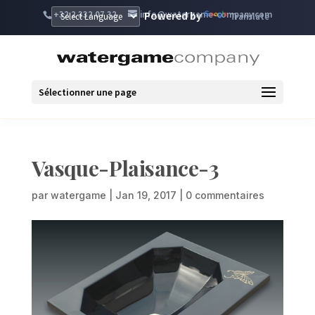
+32 2 332 07 32
info@watergame-company.com
Powered by
Translate
Sélectionner une page
Vasque-Plaisance-3
par
watergame
|
Jan 19, 2017
|
0 commentaires