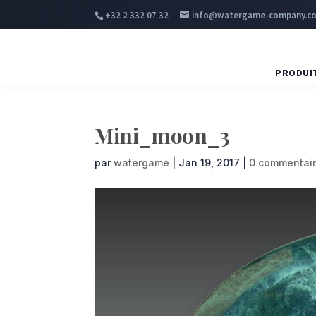
+32 2 332 07 32
info@watergame-company.c
PRODUI
Mini_moon_3
par
watergame
|
Jan 19, 2017
|
0 commentai