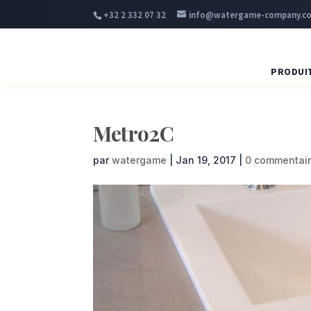
+32 2 332 07 32
info@watergame-company.c
PRODUI
Metro2C
par
watergame
|
Jan 19, 2017
|
0 commentai