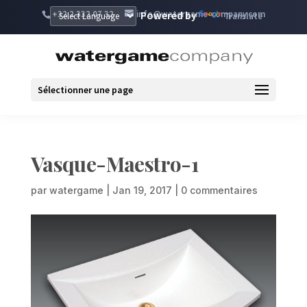
+32 2 332 07 32
info@watergame-company.com
Powered by
Translate
Sélectionner une page
Vasque-Maestro-1
par
watergame
|
Jan 19, 2017
|
0 commentaires