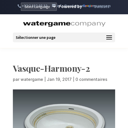
+32 2 332 07 32
info@watergame-company.com
Powered by
Translate
Sélectionner une page
Vasque-Harmony-2
par
watergame
|
Jan 19, 2017
|
0 commentaires