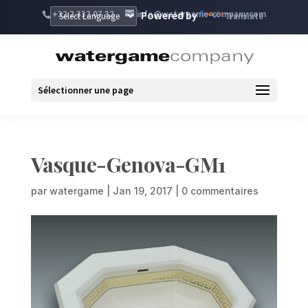
+32 2 332 07 32
info@watergame-company.com
Powered by
Translate
Sélectionner une page
Vasque-Genova-GM1
par
watergame
|
Jan 19, 2017
|
0 commentaires