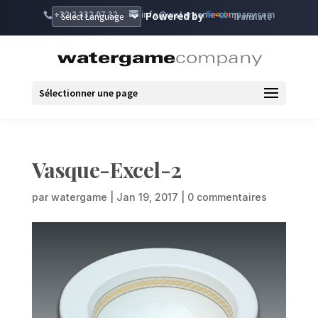
+32 2 332 07 32
info@watergame-company.com
Powered by
Translate
Sélectionner une page
Vasque-Excel-2
par
watergame
|
Jan 19, 2017
|
0 commentaires