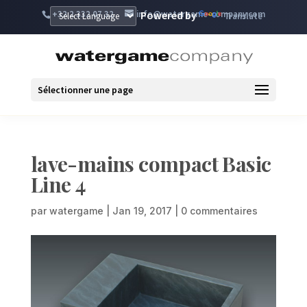
+32 2 332 07 32
info@watergame-company.com
Powered by
Translate
Sélectionner une page
lave-mains compact Basic
Line 4
par
watergame
|
Jan 19, 2017
|
0 commentaires