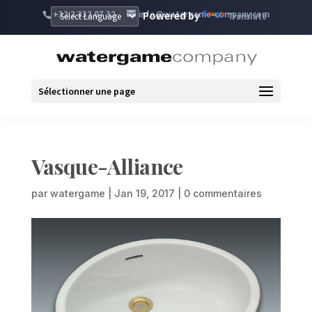
+32 2 332 07 32
info@watergame-company.com
Powered by
Translate
Sélectionner une page
Vasque-Alliance
par
watergame
|
Jan 19, 2017
|
0 commentaires