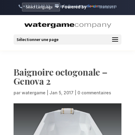
+32 2 332 07 32
info@watergame-company.com
Powered by
Translate
Sélectionner une page
Baignoire octogonale –
Genova 2
par
watergame
|
Jan 5, 2017
|
0 commentaires