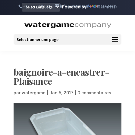
+32 2 332 07 32
info@watergame-company.com
Powered by
Translate
Sélectionner une page
baignoire-a-encastrer-
Plaisance
par
watergame
|
Jan 5, 2017
|
0 commentaires