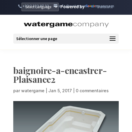
+32 2 332 07 32
info@watergame-company.com
Powered by
Translate
Sélectionner une page
baignoire-a-encastrer-
Plaisance2
par
watergame
|
Jan 5, 2017
|
0 commentaires