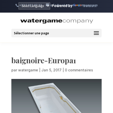
+32 2 332 07 32
info@watergame-company.com
Powered by
Translate
Sélectionner une page
baignoire-Europa1
par
watergame
|
Jan 5, 2017
|
0 commentaires