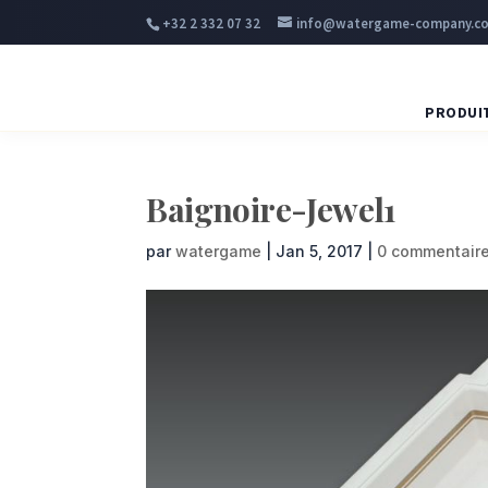
+32 2 332 07 32
info@watergame-company.c
PRODUI
Baignoire-Jewel1
par
watergame
|
Jan 5, 2017
|
0 commentair