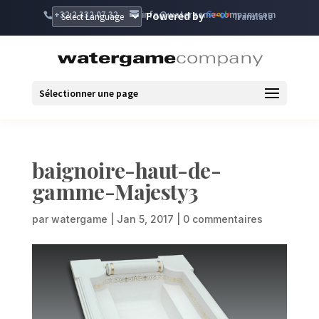
+32 2 332 07 32
info@watergame-company.com
Powered by
Translate
Sélectionner une page
baignoire-haut-de-
gamme-Majesty3
par
watergame
|
Jan 5, 2017
|
0 commentaires