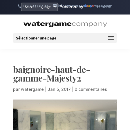
+32 2 332 07 32
info@watergame-company.com
Powered by
Translate
Sélectionner une page
baignoire-haut-de-
gamme-Majesty2
par
watergame
|
Jan 5, 2017
|
0 commentaires