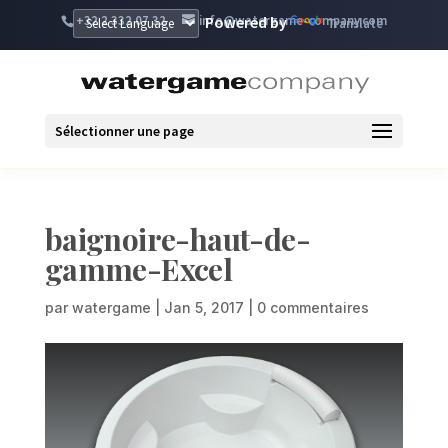
+32 2 332 07 32
info@watergame-company.com
Powered by
Translate
Sélectionner une page
baignoire-haut-de-
gamme-Excel
par
watergame
|
Jan 5, 2017
|
0 commentaires