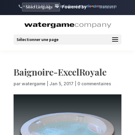
+32 2 332 07 32
info@watergame-company.com
Powered by
Translate
Sélectionner une page
Baignoire-ExcelRoyale
par
watergame
|
Jan 5, 2017
|
0 commentaires