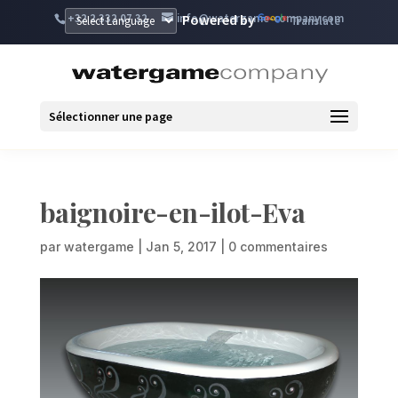
+32 2 332 07 32
info@watergame-company.com
Powered by
Translate
Sélectionner une page
baignoire-en-ilot-Eva
par
watergame
|
Jan 5, 2017
|
0 commentaires