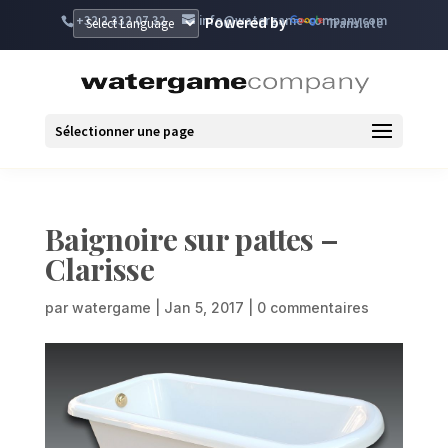
+32 2 332 07 32
info@watergame-company.com
Powered by
Translate
Sélectionner une page
Baignoire sur pattes –
Clarisse
par
watergame
|
Jan 5, 2017
|
0 commentaires