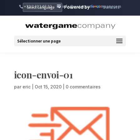
+32 2 332 07 32
info@watergame-company.com
Powered by
Translate
Sélectionner une page
icon-envoi-01
par
eric
|
Oct 15, 2020
|
0 commentaires