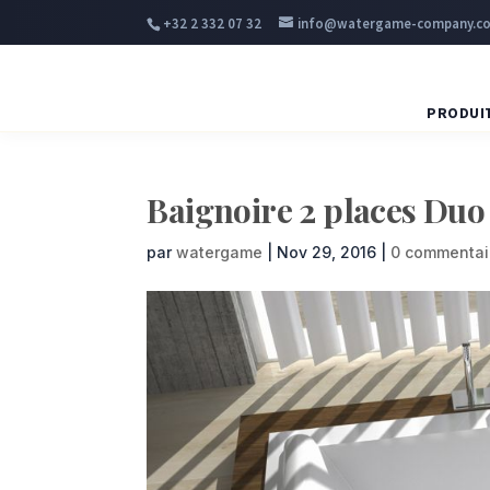
+32 2 332 07 32
info@watergame-company.c
PRODUI
Baignoire 2 places D
par
watergame
|
Nov 29, 2016
|
0 commentai