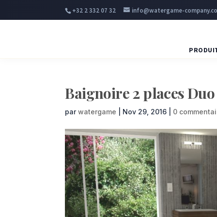
+32 2 332 07 32
info@watergame-company.c
PRODUI
Baignoire 2 places Duo
par
watergame
|
Nov 29, 2016
|
0 commentai