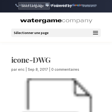
+32 2 332 07 32
info@watergame-company.com
Powered by
Translate
Sélectionner une page
icone-DWG
par
eric
|
Sep 8, 2017
|
0 commentaires