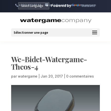
+32 2 332 07 32
info@watergame-company.com
Powered by
Translate
Sélectionner une page
Wc-Bidet-Watergame-
Theos-4
par
watergame
|
Jan 20, 2017
|
0 commentaires