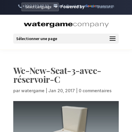
+32 2 332 07 32
info@watergame-company.com
Powered by
Translate
Sélectionner une page
Wc-New-Seat-3-avec-
réservoir-C
par
watergame
|
Jan 20, 2017
|
0 commentaires