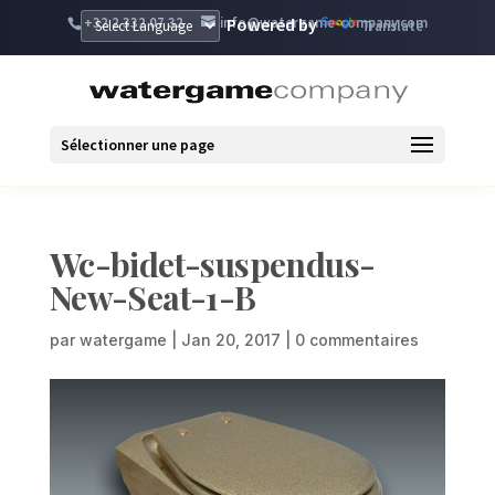
+32 2 332 07 32
info@watergame-company.com
Powered by
Translate
Sélectionner une page
Wc-bidet-suspendus-
New-Seat-1-B
par
watergame
|
Jan 20, 2017
|
0 commentaires