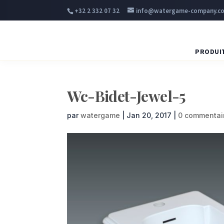
+32 2 332 07 32
info@watergame-company.c
PRODUI
Wc-Bidet-Jewel-5
par
watergame
|
Jan 20, 2017
|
0 commentai