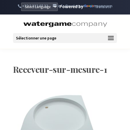
+32 2 332 07 32
info@watergame-company.com
Powered by
Translate
Sélectionner une page
Receveur-sur-mesure-1