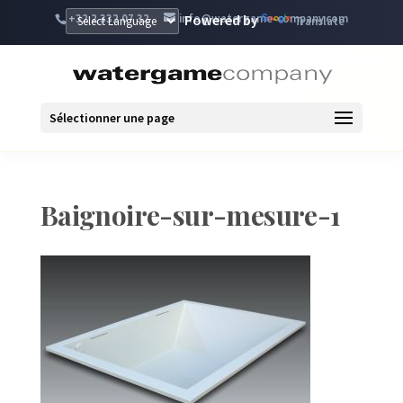
+32 2 332 07 32
info@watergame-company.com
Powered by
Translate
Sélectionner une page
Baignoire-sur-mesure-1