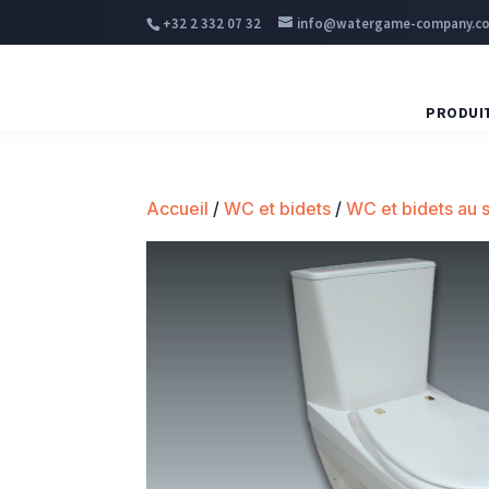
+32 2 332 07 32
info@watergame-company.c
PRODUI
Accueil
/
WC et bidets
/
WC et bidets au 