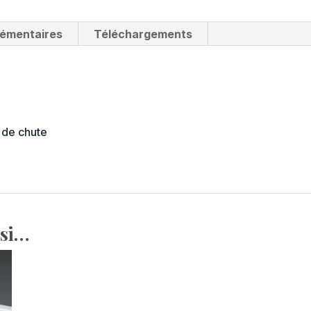
lémentaires
Téléchargements
 de chute
ssi…