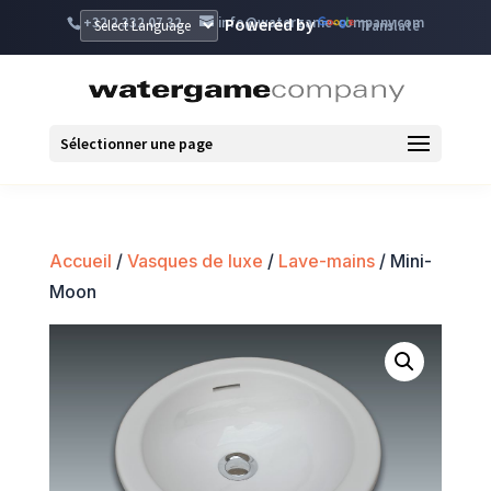
+32 2 332 07 32
info@watergame-company.com
Powered by
Translate
Sélectionner une page
Accueil
/
Vasques de luxe
/
Lave-mains
/ Mini-
Moon