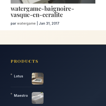
watergame-baignoire-
vasque-en-ceralite
par
watergame
|
Jan 31, 2017
PRODUCTS
Lotus
Maestro