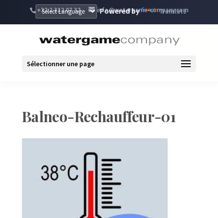
+32 2 332 07 32
info@watergame-company.com
Powered by
Translate
Sélectionner une page
Balneo-Rechauffeur-01